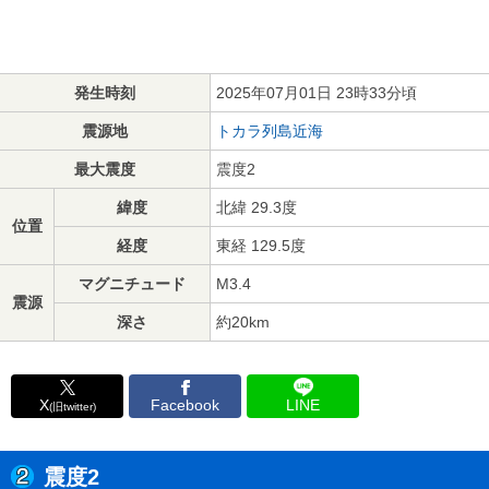
発生時刻
2025年07月01日 23時33分頃
震源地
トカラ列島近海
最大震度
震度2
緯度
北緯 29.3度
位置
経度
東経 129.5度
マグニチュード
M3.4
震源
深さ
約20km
X
Facebook
LINE
(旧twitter)
震度2