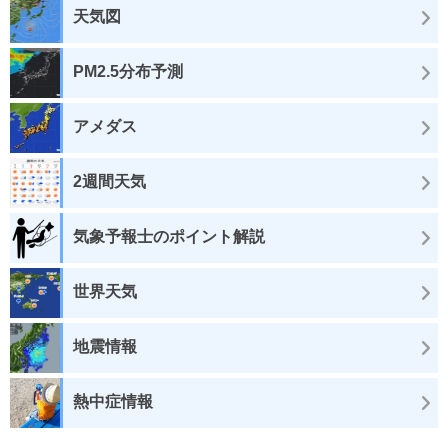
天気図
PM2.5分布予測
アメダス
2週間天気
気象予報士のポイント解説
世界天気
地震情報
熱中症情報