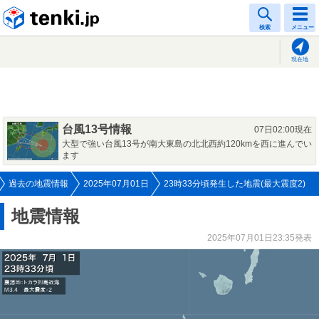
tenki.jp
検索
メニュー
現在地
台風13号情報
07日02:00現在
大型で強い台風13号が南大東島の北北西約120kmを西に進んでい
ます
過去の地震情報
2025年07月01日
23時33分頃発生した地震(最大震度2)
地震情報
2025年07月01日23:35発表