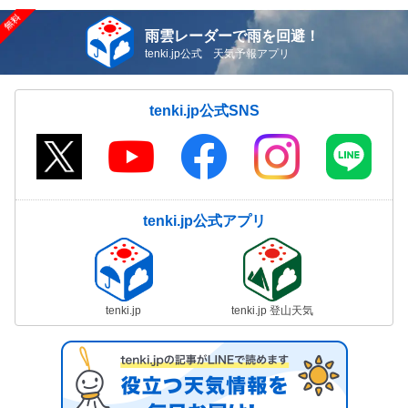
雨雲レーダーで雨を回避！
tenki.jp公式 天気予報アプリ
tenki.jp公式SNS
tenki.jp公式アプリ
tenki.jp
tenki.jp 登山天気