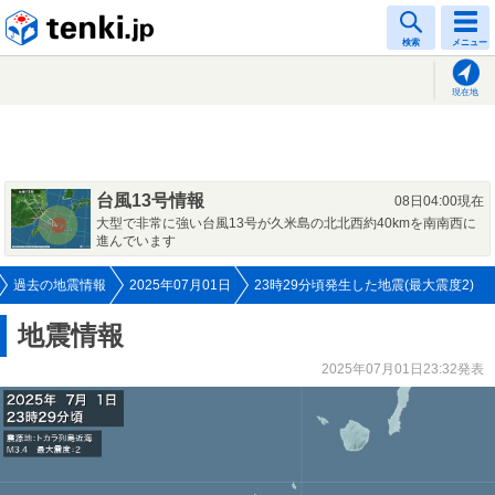
tenki.jp
検索
メニュー
現在地
台風13号情報
08日04:00現在
大型で非常に強い台風13号が久米島の北北西約40kmを南南西に
進んでいます
過去の地震情報
2025年07月01日
23時29分頃発生した地震(最大震度2)
地震情報
2025年07月01日23:32発表