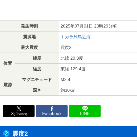
発生時刻
2025年07月01日 23時29分頃
震源地
トカラ列島近海
最大震度
震度2
緯度
北緯 29.3度
位置
経度
東経 129.4度
マグニチュード
M3.4
震源
深さ
約30km
X
Facebook
LINE
(旧twitter)
震度2