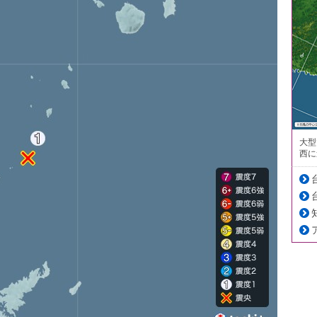
大型
西に