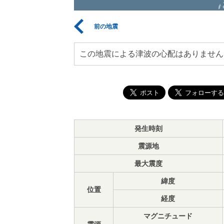
前の地震
この地震による津波の心配はありません
発生時刻
震源地
最大震度
緯度
位置
経度
マグニチュード