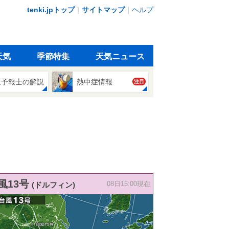
tenki.jpトップ
｜
サイトマップ
｜
ヘルプ
天気
季節特集
天気ニュース
象予報士の解説
熱中症情報
注目
風13号
(ドルフィン)
08日15:00現在