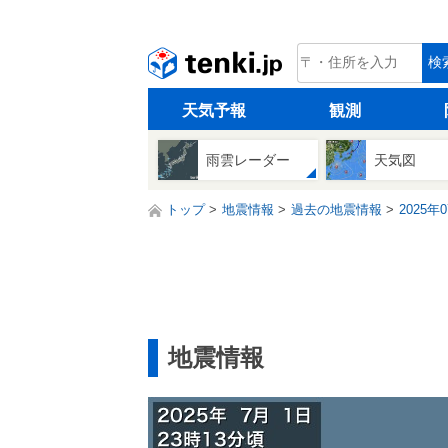
tenki.jp
検
天気予報
観測
雨雲レーダー
天気図
トップ
地震情報
過去の地震情報
2025年
地震情報