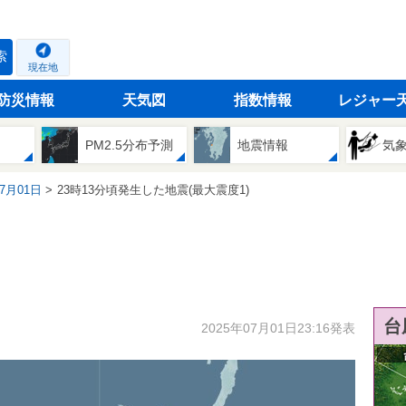
索
現在地
防災情報
天気図
指数情報
レジャー
PM2.5分布予測
地震情報
気
07月01日
23時13分頃発生した地震(最大震度1)
台
2025年07月01日23:16発表