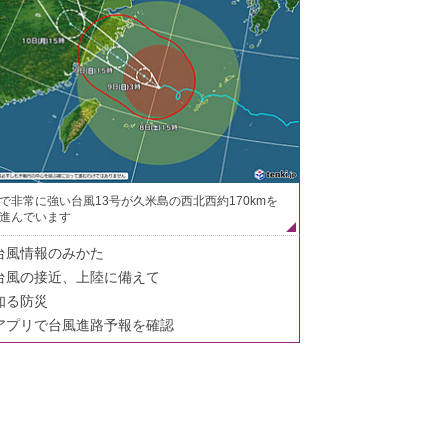
で非常に強い台風13号が久米島の西北西約170kmを
進んでいます
台風情報のみかた
台風の接近、上陸に備えて
知る防災
アプリで台風進路予報を確認