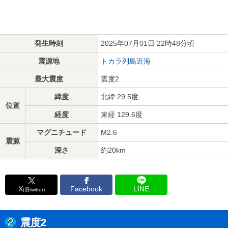
発生時刻
2025年07月01日 22時48分頃
震源地
トカラ列島近海
最大震度
震度2
緯度
北緯 29.5度
位置
経度
東経 129.6度
マグニチュード
M2.6
震源
深さ
約20km
X
Facebook
LINE
(旧twitter)
震度2