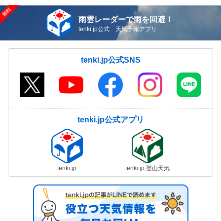
雨雲レーダーで雨を回避！
tenki.jp公式 天気予報アプリ
tenki.jp公式SNS
tenki.jp公式アプリ
tenki.jp
tenki.jp 登山天気