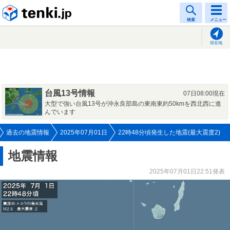
tenki.jp
検索
メニュー
現在地
台風13号情報
07日08:00現在
大型で強い台風13号が沖永良部島の東南東約50kmを西北西に進
んでいます
過去の地震情報
2025年07月01日
22時48分頃発生した地震(最大震度2)
地震情報
2025年07月01日22:51発表