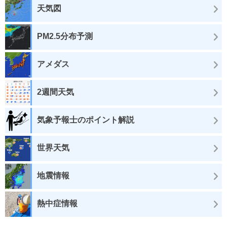
天気図
PM2.5分布予測
アメダス
2週間天気
気象予報士のポイント解説
世界天気
地震情報
熱中症情報