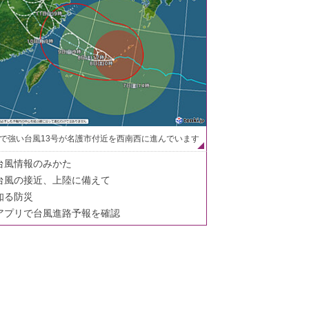
で強い台風13号が名護市付近を西南西に進んでいます
台風情報のみかた
台風の接近、上陸に備えて
知る防災
アプリで台風進路予報を確認