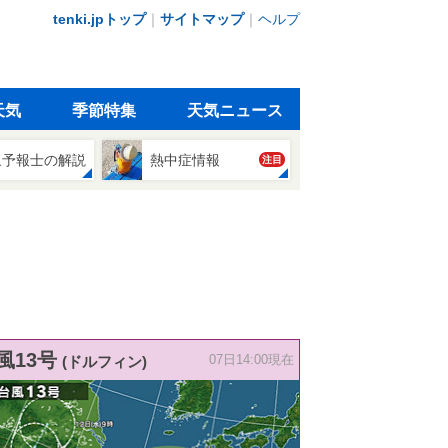
tenki.jpトップ
｜
サイトマップ
｜
ヘルプ
天気
季節特集
天気ニュース
象予報士の解説
熱中症情報
注目
風13号
(ドルフィン)
07日14:00現在