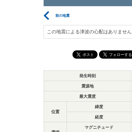
前の地震
この地震による津波の心配はありません
発生時刻
震源地
最大震度
緯度
位置
経度
マグニチュード