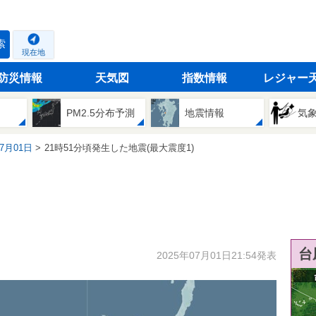
索
現在地
防災情報
天気図
指数情報
レジャー
PM2.5分布予測
地震情報
気
07月01日
21時51分頃発生した地震(最大震度1)
台
2025年07月01日21:54発表