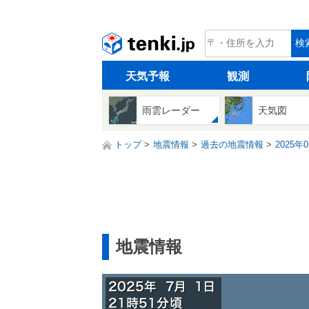
tenki.jp
検
天気予報
観測
雨雲レーダー
天気図
トップ
地震情報
過去の地震情報
2025年
地震情報