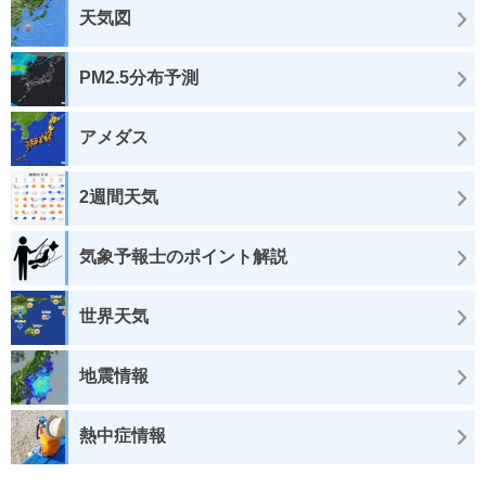
天気図
PM2.5分布予測
アメダス
2週間天気
気象予報士のポイント解説
世界天気
地震情報
熱中症情報