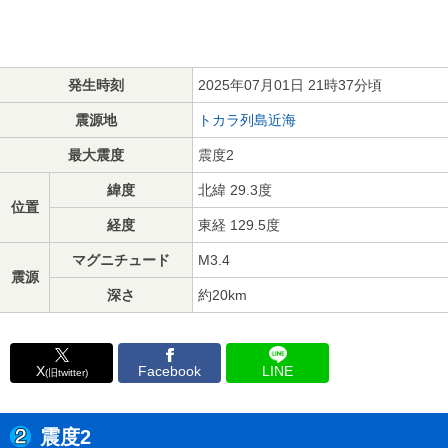
発生時刻
2025年07月01日 21時37分頃
震源地
トカラ列島近海
最大震度
震度2
緯度
北緯 29.3度
位置
経度
東経 129.5度
マグニチュード
M3.4
震源
深さ
約20km
X
Facebook
LINE
(旧twitter)
震度2