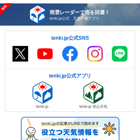
雨雲レーダーで雨を回避！
tenki.jp公式 天気予報アプリ
tenki.jp公式SNS
tenki.jp公式アプリ
tenki.jp
tenki.jp 登山天気