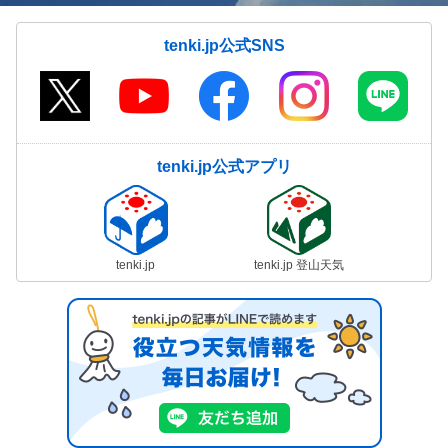
tenki.jp公式SNS
tenki.jp公式アプリ
tenki.jp
tenki.jp 登山天気