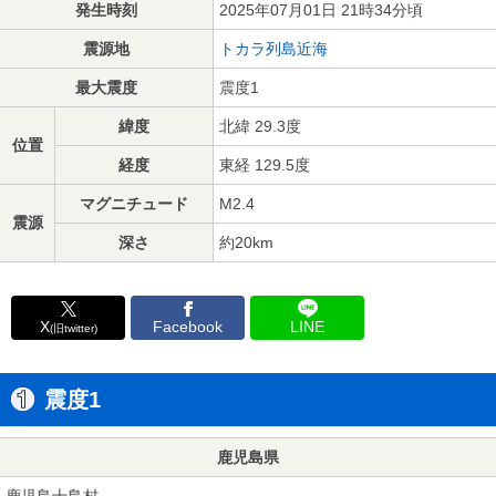
発生時刻
2025年07月01日 21時34分頃
震源地
トカラ列島近海
最大震度
震度1
緯度
北緯 29.3度
位置
経度
東経 129.5度
マグニチュード
M2.4
震源
深さ
約20km
X
Facebook
LINE
(旧twitter)
震度1
鹿児島県
鹿児島十島村