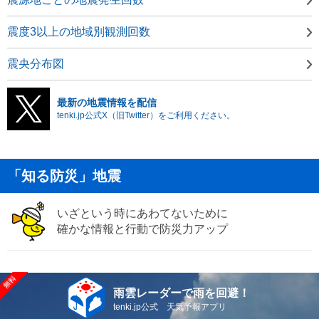
震度3以上の地域別観測回数
震央分布図
最新の地震情報を配信
tenki.jp公式X（旧Twitter）をご利用ください。
「知る防災」地震
いざという時にあわてないために
確かな情報と行動で防災力アップ
雨雲レーダーで雨を回避！
tenki.jp公式 天気予報アプリ