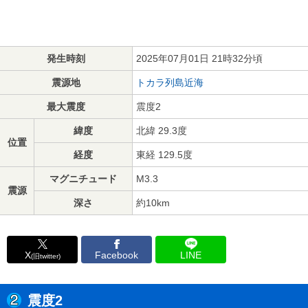
発生時刻
2025年07月01日 21時32分頃
震源地
トカラ列島近海
最大震度
震度2
緯度
北緯 29.3度
位置
経度
東経 129.5度
マグニチュード
M3.3
震源
深さ
約10km
X
Facebook
LINE
(旧twitter)
震度2