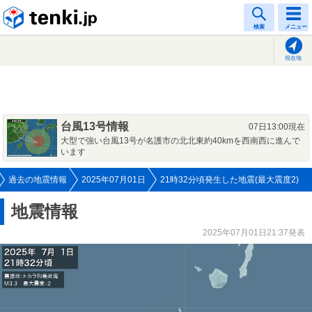
tenki.jp
検索
メニュー
現在地
台風13号情報
07日13:00現在
大型で強い台風13号が名護市の北北東約40kmを西南西に進んで
います
過去の地震情報
2025年07月01日
21時32分頃発生した地震(最大震度2)
地震情報
2025年07月01日21:37発表