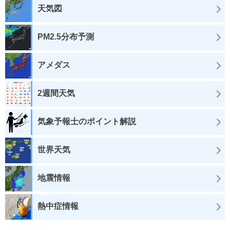
天気図
PM2.5分布予測
アメダス
2週間天気
気象予報士のポイント解説
世界天気
地震情報
熱中症情報