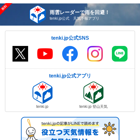
雨雲レーダーで雨を回避！
tenki.jp公式 天気予報アプリ
tenki.jp公式SNS
tenki.jp公式アプリ
tenki.jp
tenki.jp 登山天気