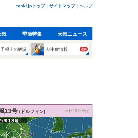
tenki.jpトップ
｜
サイトマップ
｜
ヘルプ
天気
季節特集
天気ニュース
象予報士の解説
熱中症情報
注目
風13号
(ドルフィン)
07日18:00現在