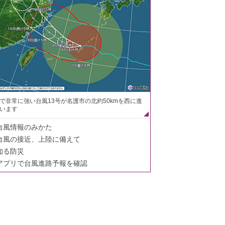
で非常に強い台風13号が名護市の北約50kmを西に進
います
台風情報のみかた
台風の接近、上陸に備えて
知る防災
アプリで台風進路予報を確認