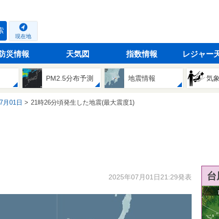
索
現在地
防災情報
天気図
指数情報
レジャー
PM2.5分布予測
地震情報
気
07月01日
21時26分頃発生した地震(最大震度1)
台
2025年07月01日21:29発表