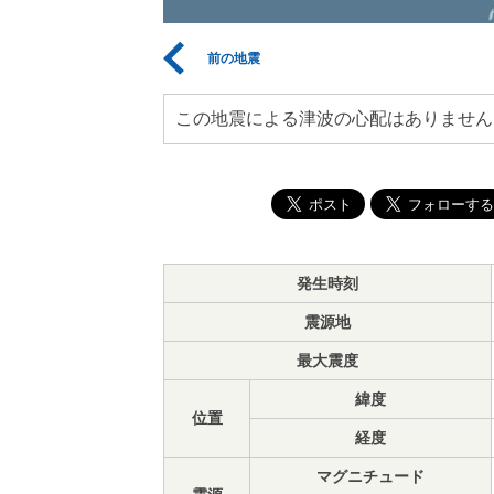
前の地震
この地震による津波の心配はありません
発生時刻
震源地
最大震度
緯度
位置
経度
マグニチュード