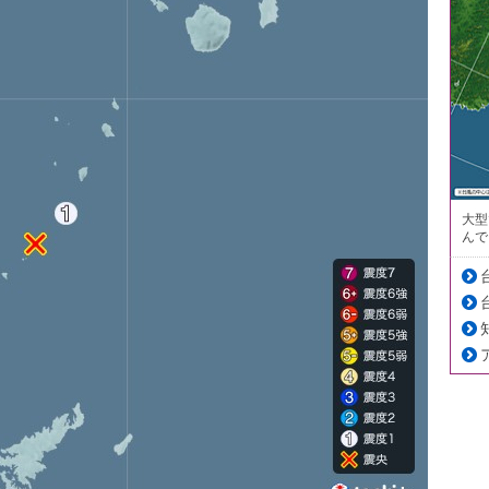
大型
んで