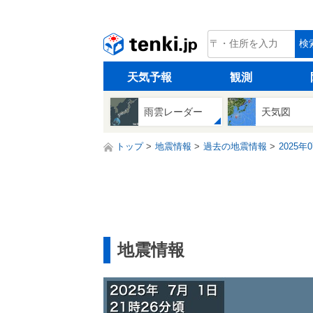
tenki.jp
検
天気予報
観測
雨雲レーダー
天気図
トップ
地震情報
過去の地震情報
2025年
地震情報