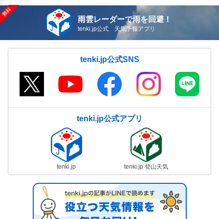
雨雲レーダーで雨を回避！
tenki.jp公式 天気予報アプリ
tenki.jp公式SNS
tenki.jp公式アプリ
tenki.jp
tenki.jp 登山天気