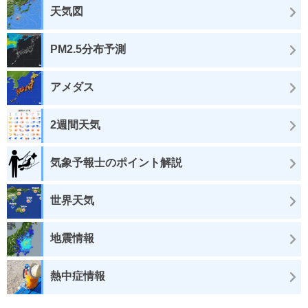
天気図
PM2.5分布予測
アメダス
2週間天気
気象予報士のポイント解説
世界天気
地震情報
熱中症情報