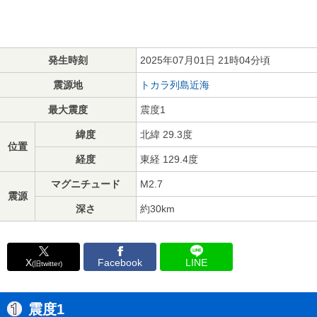
発生時刻
2025年07月01日 21時04分頃
震源地
トカラ列島近海
最大震度
震度1
緯度
北緯 29.3度
位置
経度
東経 129.4度
マグニチュード
M2.7
震源
深さ
約30km
X
Facebook
LINE
(旧twitter)
震度1