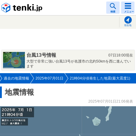
tenki.jp
検索
メニュー
現在地
台風13号情報
07日18:00現在
大型で非常に強い台風13号が名護市の北約50kmを西に進んでい
ます
過去の地震情報
2025年07月01日
21時04分頃発生した地震(最大震度1)
地震情報
2025年07月01日21:06発表