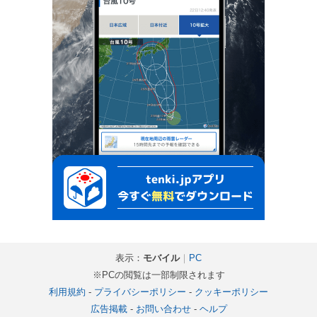
表示：
モバイル
｜
PC
※PCの閲覧は一部制限されます
利用規約
-
プライバシーポリシー
-
クッキーポリシー
広告掲載
-
お問い合わせ
-
ヘルプ