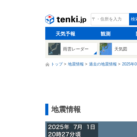
tenki.jp
検
天気予報
観測
雨雲レーダー
天気図
トップ
地震情報
過去の地震情報
2025年
地震情報