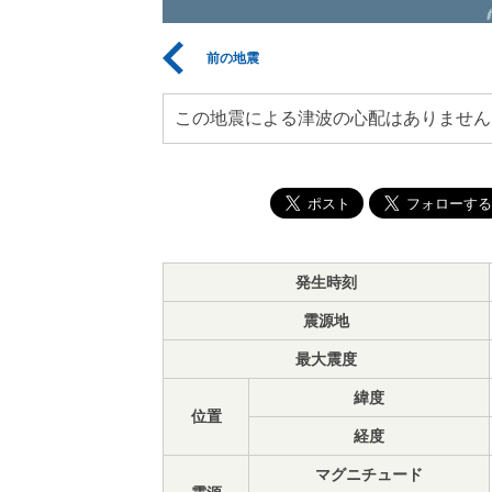
前の地震
この地震による津波の心配はありません
発生時刻
震源地
最大震度
緯度
位置
経度
マグニチュード