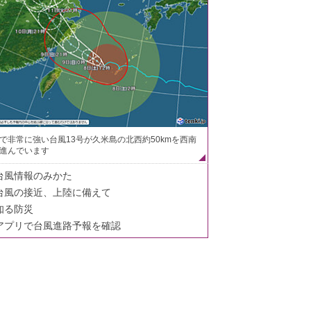
で非常に強い台風13号が久米島の北西約50kmを西南
進んでいます
台風情報のみかた
台風の接近、上陸に備えて
知る防災
アプリで台風進路予報を確認