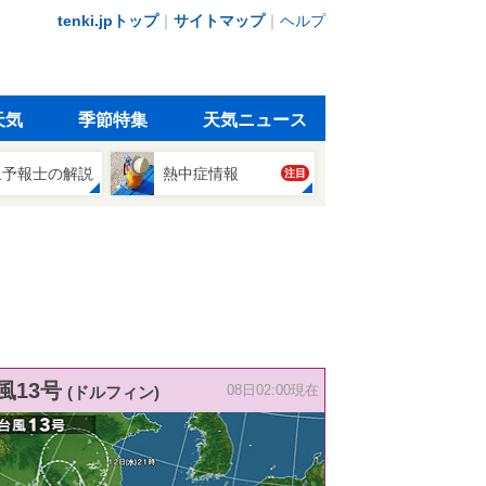
tenki.jpトップ
｜
サイトマップ
｜
ヘルプ
天気
季節特集
天気ニュース
象予報士の解説
熱中症情報
注目
風13号
(ドルフィン)
08日02:00現在