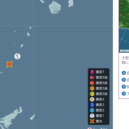
大型
西に