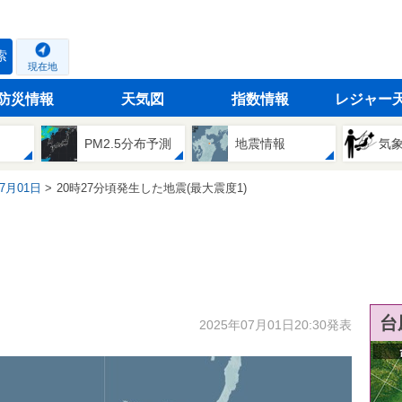
索
現在地
防災情報
天気図
指数情報
レジャー
PM2.5分布予測
地震情報
気
07月01日
20時27分頃発生した地震(最大震度1)
台
2025年07月01日20:30発表