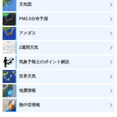
天気図
PM2.5分布予測
アメダス
2週間天気
気象予報士のポイント解説
世界天気
地震情報
熱中症情報