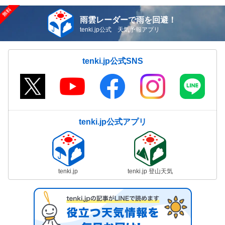
雨雲レーダーで雨を回避！
tenki.jp公式 天気予報アプリ
tenki.jp公式SNS
tenki.jp公式アプリ
tenki.jp
tenki.jp 登山天気