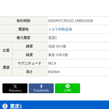
発生時刻
2025年07月01日 16時15分頃
震源地
トカラ列島近海
最大震度
震度1
緯度
北緯 29.4度
位置
経度
東経 129.4度
マグニチュード
M2.9
震源
深さ
約20km
X
Facebook
LINE
(旧twitter)
震度1