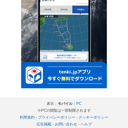
表示：
モバイル
｜
PC
※PCの閲覧は一部制限されます
利用規約
-
プライバシーポリシー
-
クッキーポリシー
広告掲載
-
お問い合わせ
-
ヘルプ