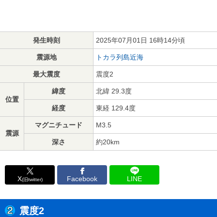
発生時刻
2025年07月01日 16時14分頃
震源地
トカラ列島近海
最大震度
震度2
緯度
北緯 29.3度
位置
経度
東経 129.4度
マグニチュード
M3.5
震源
深さ
約20km
X
Facebook
LINE
(旧twitter)
震度2