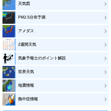
天気図
PM2.5分布予測
アメダス
2週間天気
気象予報士のポイント解説
世界天気
地震情報
熱中症情報