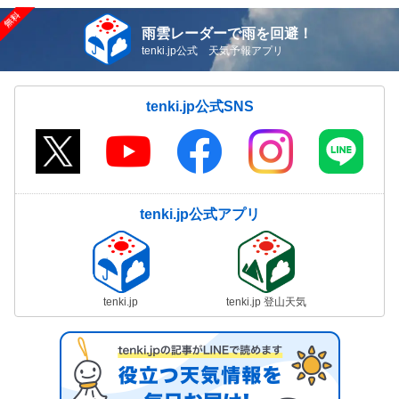
雨雲レーダーで雨を回避！
tenki.jp公式 天気予報アプリ
tenki.jp公式SNS
tenki.jp公式アプリ
tenki.jp
tenki.jp 登山天気