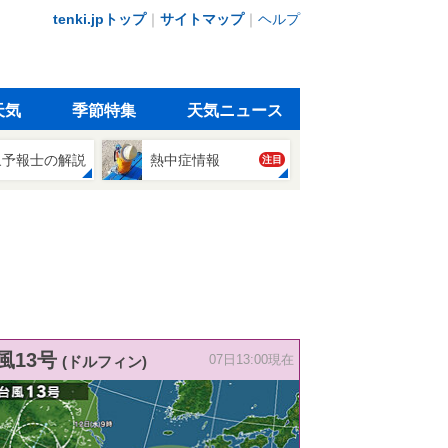
tenki.jpトップ
｜
サイトマップ
｜
ヘルプ
天気
季節特集
天気ニュース
象予報士の解説
熱中症情報
注目
風13号
(ドルフィン)
07日13:00現在