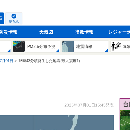
索
現在地
防災情報
天気図
指数情報
レジャー
PM2.5分布予測
地震情報
気
07月01日
15時43分頃発生した地震(最大震度1)
台
2025年07月01日15:45発表