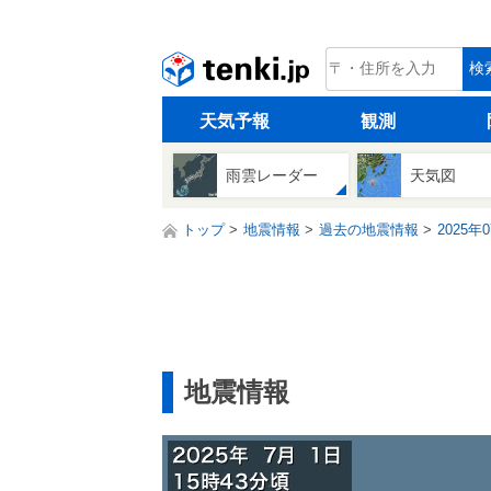
tenki.jp
検
天気予報
観測
雨雲レーダー
天気図
トップ
地震情報
過去の地震情報
2025年
地震情報