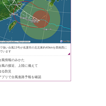
で強い台風13号が名護市の北北東約40kmを西南西に
でいます
台風情報のみかた
台風の接近、上陸に備えて
知る防災
アプリで台風進路予報を確認