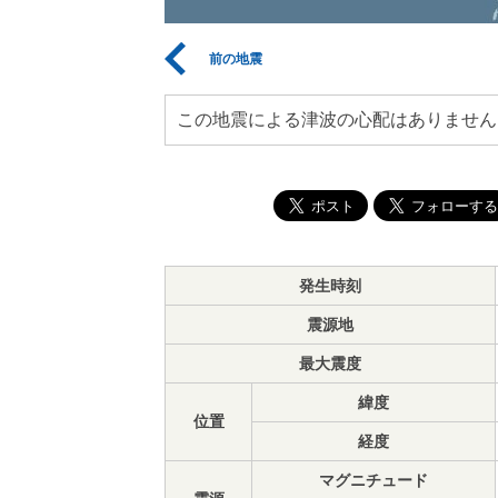
前の地震
この地震による津波の心配はありません
発生時刻
震源地
最大震度
緯度
位置
経度
マグニチュード