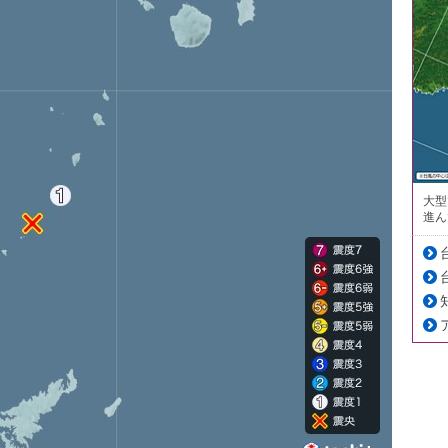
大型
進ん