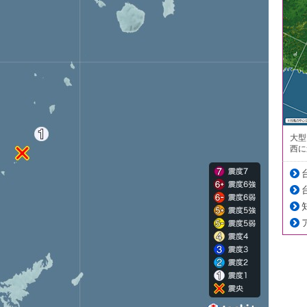
大型
西に