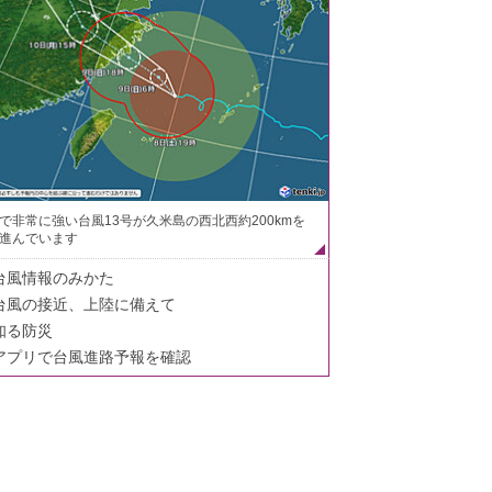
で非常に強い台風13号が久米島の西北西約200kmを
進んでいます
台風情報のみかた
台風の接近、上陸に備えて
知る防災
アプリで台風進路予報を確認