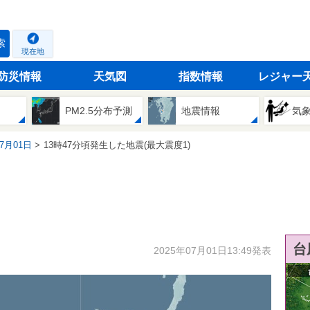
索
現在地
防災情報
天気図
指数情報
レジャー
PM2.5分布予測
地震情報
気
07月01日
13時47分頃発生した地震(最大震度1)
台
2025年07月01日13:49発表