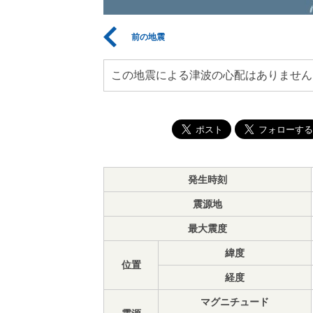
前の地震
この地震による津波の心配はありません
発生時刻
震源地
最大震度
緯度
位置
経度
マグニチュード