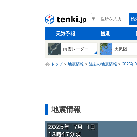
tenki.jp
検
天気予報
観測
雨雲レーダー
天気図
トップ
地震情報
過去の地震情報
2025年
地震情報