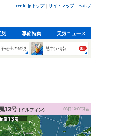
tenki.jpトップ
｜
サイトマップ
｜
ヘルプ
天気
季節特集
天気ニュース
象予報士の解説
熱中症情報
注目
風13号
(ドルフィン)
08日19:00現在