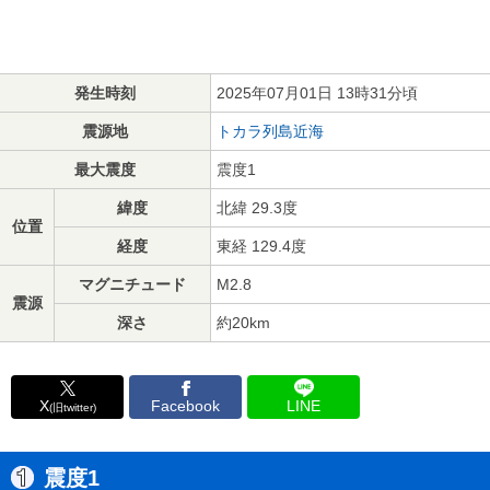
発生時刻
2025年07月01日 13時31分頃
震源地
トカラ列島近海
最大震度
震度1
緯度
北緯 29.3度
位置
経度
東経 129.4度
マグニチュード
M2.8
震源
深さ
約20km
X
Facebook
LINE
(旧twitter)
震度1