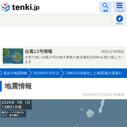
tenki.jp
検索
メニュー
現在地
台風13号情報
06日12:00現在
大型で強い台風13号が南大東島の東北東約220kmを西に進んでい
ます
過去の地震情報
2025年07月01日
13時31分頃発生した地震(最大震度1)
地震情報
2025年07月01日13:34発表