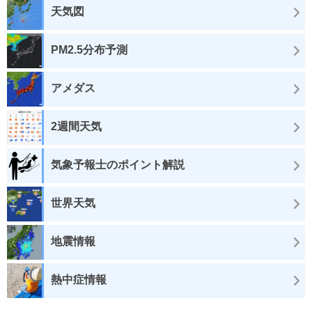
天気図
PM2.5分布予測
アメダス
2週間天気
気象予報士のポイント解説
世界天気
地震情報
熱中症情報