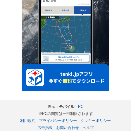
表示：
モバイル
｜
PC
※PCの閲覧は一部制限されます
利用規約
-
プライバシーポリシー
-
クッキーポリシー
広告掲載
-
お問い合わせ
-
ヘルプ