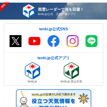
雨雲レーダーで雨を回避！
tenki.jp公式 天気予報アプリ
tenki.jp公式SNS
tenki.jp公式アプリ
tenki.jp
tenki.jp 登山天気