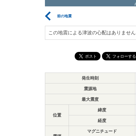
前の地震
この地震による津波の心配はありません
発生時刻
震源地
最大震度
緯度
位置
経度
マグニチュード