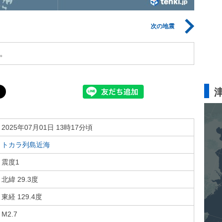
次の地震
。
2025年07月01日 13時17分頃
トカラ列島近海
震度1
北緯 29.3度
東経 129.4度
M2.7