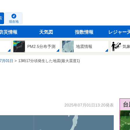
索
現在地
防災情報
天気図
指数情報
レジャー
PM2.5分布予測
地震情報
気
07月01日
13時17分頃発生した地震(最大震度1)
台
2025年07月01日13:20発表