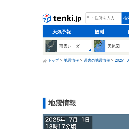
tenki.jp
検
天気予報
観測
雨雲レーダー
天気図
トップ
地震情報
過去の地震情報
2025年
地震情報