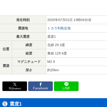
発生時刻
2025年07月01日 13時04分頃
震源地
トカラ列島近海
最大震度
震度1
緯度
北緯 29.3度
位置
経度
東経 129.4度
マグニチュード
M2.9
震源
深さ
約20km
X
Facebook
LINE
(旧twitter)
震度1