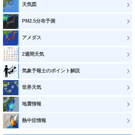
天気図
PM2.5分布予測
アメダス
2週間天気
気象予報士のポイント解説
世界天気
地震情報
熱中症情報