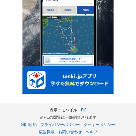
表示：
モバイル
｜
PC
※PCの閲覧は一部制限されます
利用規約
-
プライバシーポリシー
-
クッキーポリシー
広告掲載
-
お問い合わせ
-
ヘルプ