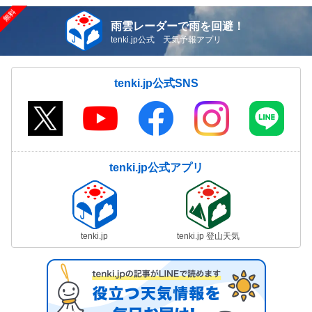
雨雲レーダーで雨を回避！
tenki.jp公式 天気予報アプリ
tenki.jp公式SNS
tenki.jp公式アプリ
tenki.jp
tenki.jp 登山天気