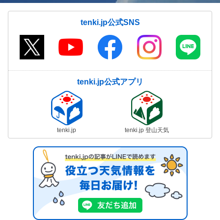
tenki.jp公式SNS
tenki.jp公式アプリ
tenki.jp
tenki.jp 登山天気