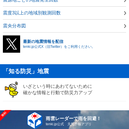
震度3以上の地域別観測回数
震央分布図
最新の地震情報を配信
tenki.jp公式X（旧Twitter）をご利用ください。
「知る防災」地震
いざという時にあわてないために
確かな情報と行動で防災力アップ
雨雲レーダーで雨を回避！
tenki.jp公式 天気予報アプリ