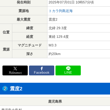
発生時刻
2025年07月01日 10時57分頃
震源地
トカラ列島近海
最大震度
震度2
緯度
北緯 29.3度
位置
経度
東経 129.4度
マグニチュード
M3.3
震源
深さ
約20km
X
Facebook
LINE
(旧twitter)
震度2
鹿児島県
鹿児島十島村