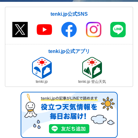
tenki.jp公式SNS
tenki.jp公式アプリ
tenki.jp
tenki.jp 登山天気