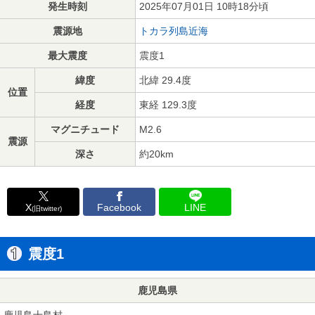
発生時刻
2025年07月01日 10時18分頃
震源地
トカラ列島近海
最大震度
震度1
緯度
北緯 29.4度
位置
経度
東経 129.3度
マグニチュード
M2.6
震源
深さ
約20km
X
Facebook
LINE
(旧twitter)
震度1
鹿児島県
鹿児島十島村