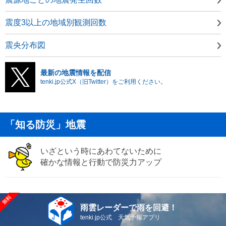
震度3以上の地域別観測回数
震央分布図
最新の地震情報を配信
tenki.jp公式X（旧Twitter）をご利用ください。
「知る防災」地震
いざという時にあわてないために
確かな情報と行動で防災力アップ
雨雲レーダーで雨を回避！
tenki.jp公式 天気予報アプリ