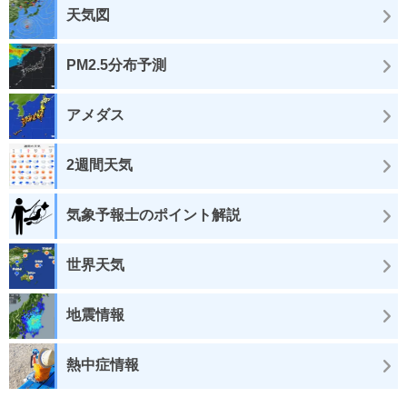
天気図
PM2.5分布予測
アメダス
2週間天気
気象予報士のポイント解説
世界天気
地震情報
熱中症情報