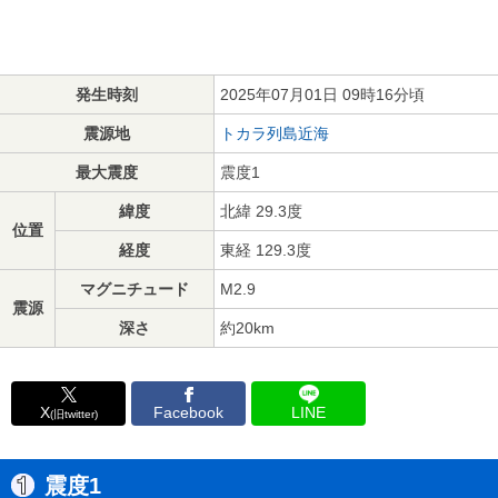
発生時刻
2025年07月01日 09時16分頃
震源地
トカラ列島近海
最大震度
震度1
緯度
北緯 29.3度
位置
経度
東経 129.3度
マグニチュード
M2.9
震源
深さ
約20km
X
Facebook
LINE
(旧twitter)
震度1