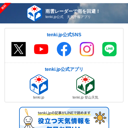
雨雲レーダーで雨を回避！
tenki.jp公式 天気予報アプリ
tenki.jp公式SNS
tenki.jp公式アプリ
tenki.jp
tenki.jp 登山天気