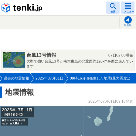
tenki.jp
検索
メニュー
現在地
台風13号情報
07日02:00現在
大型で強い台風13号が南大東島の北北西約120kmを西に進んでい
ます
過去の地震情報
2025年07月01日
09時16分頃発生した地震(最大震度1)
地震情報
2025年07月01日09:18発表