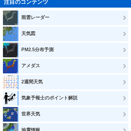
注目のコンテンツ
雨雲レーダー
天気図
PM2.5分布予測
アメダス
2週間天気
気象予報士のポイント解説
世界天気
地震情報