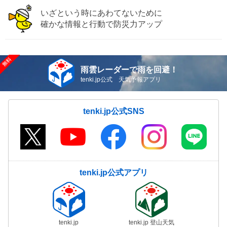
いざという時にあわてないために
確かな情報と行動で防災力アップ
雨雲レーダーで雨を回避！
tenki.jp公式 天気予報アプリ
tenki.jp公式SNS
tenki.jp公式アプリ
tenki.jp
tenki.jp 登山天気