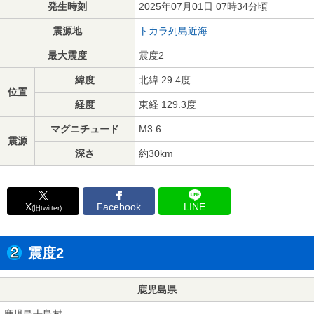
発生時刻
2025年07月01日 07時34分頃
震源地
トカラ列島近海
最大震度
震度2
緯度
北緯 29.4度
位置
経度
東経 129.3度
マグニチュード
M3.6
震源
深さ
約30km
X
Facebook
LINE
(旧twitter)
震度2
鹿児島県
鹿児島十島村