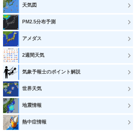
天気図
PM2.5分布予測
アメダス
2週間天気
気象予報士のポイント解説
世界天気
地震情報
熱中症情報