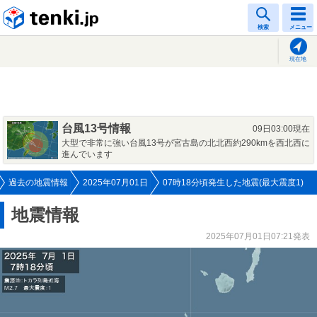
tenki.jp
検索
メニュー
現在地
台風13号情報
09日03:00現在
大型で非常に強い台風13号が宮古島の北北西約290kmを西北西に
進んでいます
過去の地震情報
2025年07月01日
07時18分頃発生した地震(最大震度1)
地震情報
2025年07月01日07:21発表