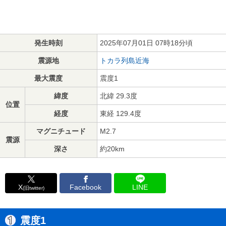
発生時刻
2025年07月01日 07時18分頃
震源地
トカラ列島近海
最大震度
震度1
緯度
北緯 29.3度
位置
経度
東経 129.4度
マグニチュード
M2.7
震源
深さ
約20km
X
Facebook
LINE
(旧twitter)
震度1