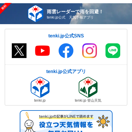
雨雲レーダーで雨を回避！
tenki.jp公式 天気予報アプリ
tenki.jp公式SNS
tenki.jp公式アプリ
tenki.jp
tenki.jp 登山天気