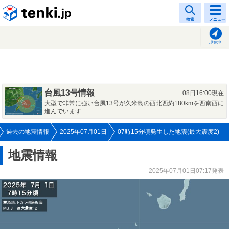
tenki.jp
検索
メニュー
現在地
台風13号情報
08日16:00現在
大型で非常に強い台風13号が久米島の西北西約180kmを西南西に
進んでいます
過去の地震情報
2025年07月01日
07時15分頃発生した地震(最大震度2)
地震情報
2025年07月01日07:17発表