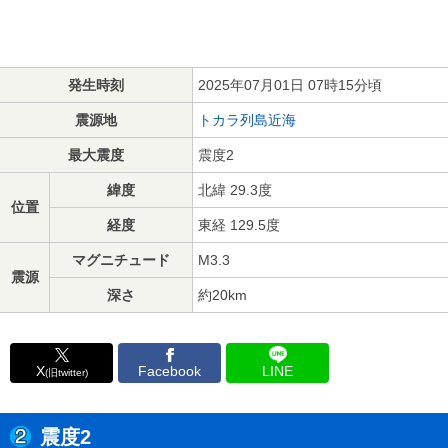
発生時刻
2025年07月01日 07時15分頃
震源地
トカラ列島近海
最大震度
震度2
緯度
北緯 29.3度
位置
経度
東経 129.5度
マグニチュード
M3.3
震源
深さ
約20km
X
Facebook
LINE
(旧twitter)
震度2