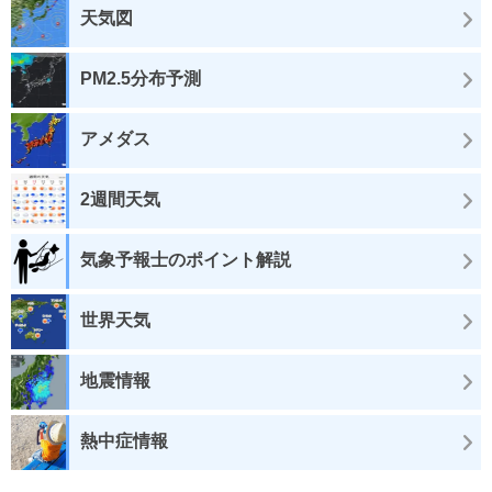
天気図
PM2.5分布予測
アメダス
2週間天気
気象予報士のポイント解説
世界天気
地震情報
熱中症情報