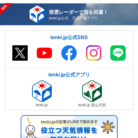
雨雲レーダーで雨を回避！
tenki.jp公式 天気予報アプリ
tenki.jp公式SNS
tenki.jp公式アプリ
tenki.jp
tenki.jp 登山天気