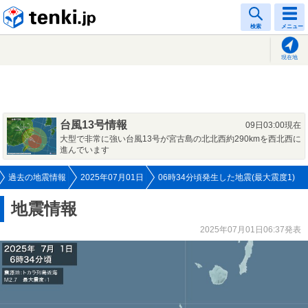
tenki.jp
検索
メニュー
現在地
台風13号情報
09日03:00現在
大型で非常に強い台風13号が宮古島の北北西約290kmを西北西に
進んでいます
過去の地震情報
2025年07月01日
06時34分頃発生した地震(最大震度1)
地震情報
2025年07月01日06:37発表