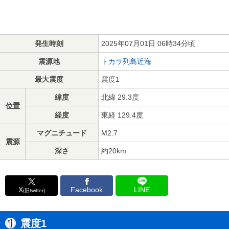
発生時刻
2025年07月01日 06時34分頃
震源地
トカラ列島近海
最大震度
震度1
緯度
北緯 29.3度
位置
経度
東経 129.4度
マグニチュード
M2.7
震源
深さ
約20km
X
Facebook
LINE
(旧twitter)
震度1