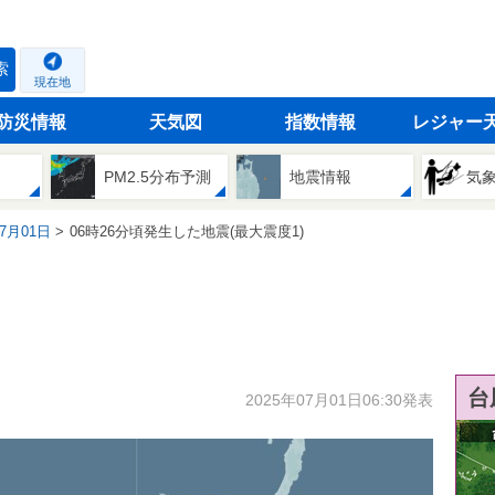
索
現在地
防災情報
天気図
指数情報
レジャー
PM2.5分布予測
地震情報
気
07月01日
06時26分頃発生した地震(最大震度1)
台
2025年07月01日06:30発表