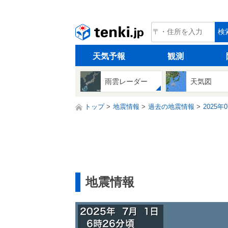
tenki.jp
検
天気予報
観測
雨雲レーダー
天気図
トップ
地震情報
過去の地震情報
2025年
地震情報