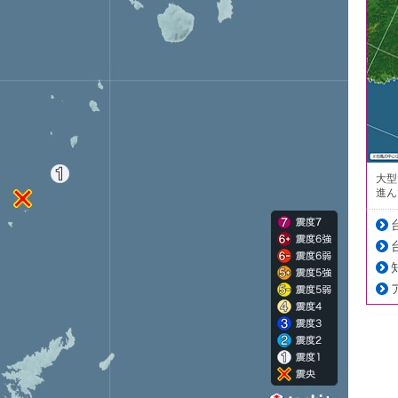
大型
進ん