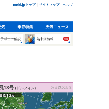
tenki.jpトップ
｜
サイトマップ
｜
ヘルプ
天気
季節特集
天気ニュース
象予報士の解説
熱中症情報
注目
風13号
(ドルフィン)
07日13:00現在