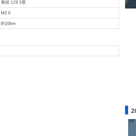
東経 129.3度
M2.6
約20km
2