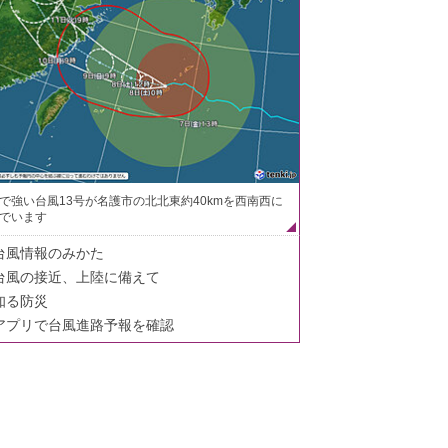
で強い台風13号が名護市の北北東約40kmを西南西に
でいます
台風情報のみかた
台風の接近、上陸に備えて
知る防災
アプリで台風進路予報を確認