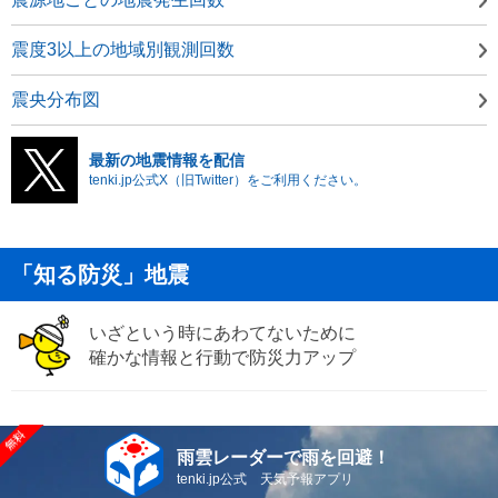
震度3以上の地域別観測回数
震央分布図
最新の地震情報を配信
tenki.jp公式X（旧Twitter）をご利用ください。
「知る防災」地震
いざという時にあわてないために
確かな情報と行動で防災力アップ
雨雲レーダーで雨を回避！
tenki.jp公式 天気予報アプリ