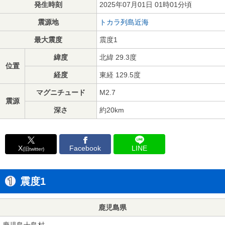
発生時刻
2025年07月01日 01時01分頃
震源地
トカラ列島近海
最大震度
震度1
緯度
北緯 29.3度
位置
経度
東経 129.5度
マグニチュード
M2.7
震源
深さ
約20km
X
Facebook
LINE
(旧twitter)
震度1
鹿児島県
鹿児島十島村