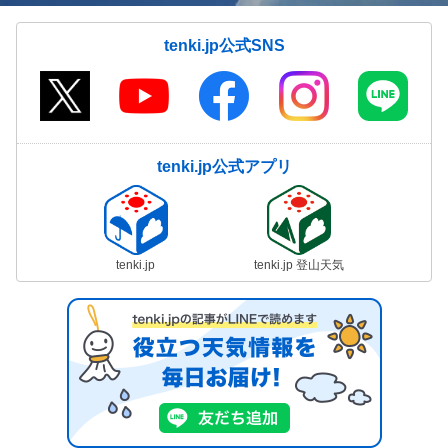
tenki.jp公式SNS
tenki.jp公式アプリ
tenki.jp
tenki.jp 登山天気