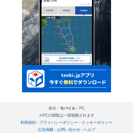
表示：
モバイル
｜
PC
※PCの閲覧は一部制限されます
利用規約
-
プライバシーポリシー
-
クッキーポリシー
広告掲載
-
お問い合わせ
-
ヘルプ