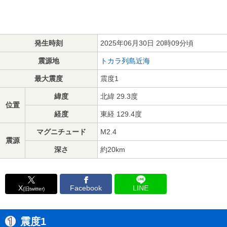
発生時刻
2025年06月30日 20時09分頃
震源地
トカラ列島近海
最大震度
震度1
緯度
北緯 29.3度
位置
経度
東経 129.4度
マグニチュード
M2.4
震源
深さ
約20km
X
Facebook
LINE
(旧twitter)
震度1