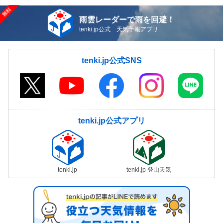
雨雲レーダーで雨を回避！
tenki.jp公式 天気予報アプリ
tenki.jp公式SNS
tenki.jp公式アプリ
tenki.jp
tenki.jp 登山天気