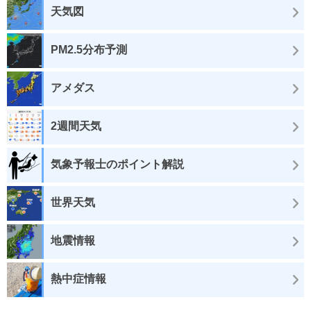
天気図
PM2.5分布予測
アメダス
2週間天気
気象予報士のポイント解説
世界天気
地震情報
熱中症情報