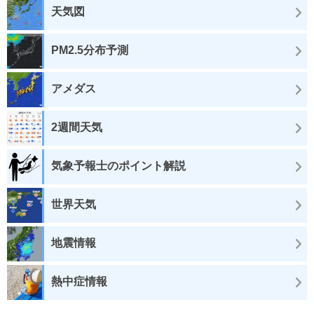
天気図
PM2.5分布予測
アメダス
2週間天気
気象予報士のポイント解説
世界天気
地震情報
熱中症情報