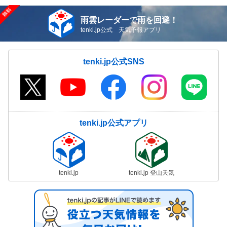
雨雲レーダーで雨を回避！
tenki.jp公式 天気予報アプリ
tenki.jp公式SNS
tenki.jp公式アプリ
tenki.jp
tenki.jp 登山天気