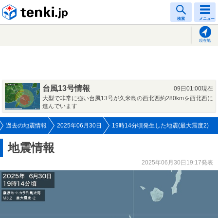
tenki.jp
検索
メニュー
現在地
台風13号情報
09日01:00現在
大型で非常に強い台風13号が久米島の西北西約280kmを西北西に
進んでいます
過去の地震情報
2025年06月30日
19時14分頃発生した地震(最大震度2)
地震情報
2025年06月30日19:17発表