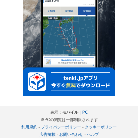
表示：
モバイル
｜
PC
※PCの閲覧は一部制限されます
利用規約
-
プライバシーポリシー
-
クッキーポリシー
広告掲載
-
お問い合わせ
-
ヘルプ