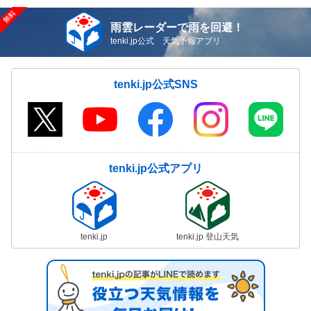
雨雲レーダーで雨を回避！
tenki.jp公式 天気予報アプリ
tenki.jp公式SNS
tenki.jp公式アプリ
tenki.jp
tenki.jp 登山天気