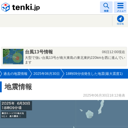
tenki.jp
検索
メニュー
現在地
台風13号情報
06日12:00現在
大型で強い台風13号が南大東島の東北東約220kmを西に進んでい
ます
過去の地震情報
2025年06月30日
18時09分頃発生した地震(最大震度1)
地震情報
2025年06月30日18:12発表