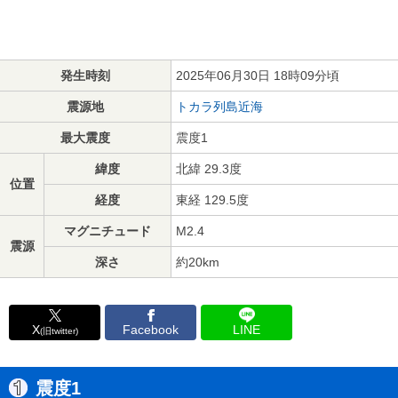
発生時刻
2025年06月30日 18時09分頃
震源地
トカラ列島近海
最大震度
震度1
緯度
北緯 29.3度
位置
経度
東経 129.5度
マグニチュード
M2.4
震源
深さ
約20km
X
Facebook
LINE
(旧twitter)
震度1