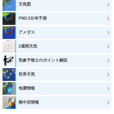
天気図
PM2.5分布予測
アメダス
2週間天気
気象予報士のポイント解説
世界天気
地震情報
熱中症情報