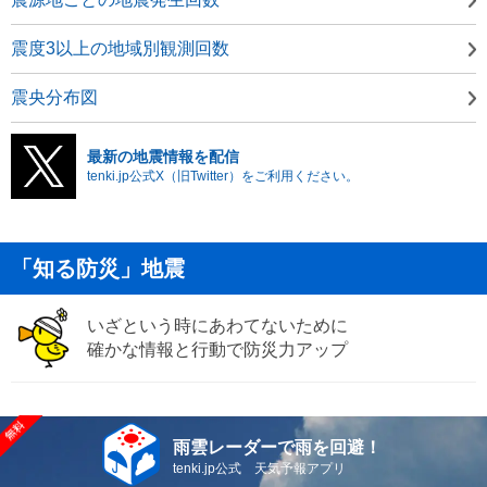
震度3以上の地域別観測回数
震央分布図
最新の地震情報を配信
tenki.jp公式X（旧Twitter）をご利用ください。
「知る防災」地震
いざという時にあわてないために
確かな情報と行動で防災力アップ
雨雲レーダーで雨を回避！
tenki.jp公式 天気予報アプリ