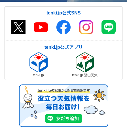
tenki.jp公式SNS
tenki.jp公式アプリ
tenki.jp
tenki.jp 登山天気