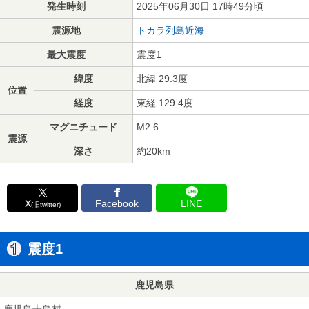
発生時刻
2025年06月30日 17時49分頃
震源地
トカラ列島近海
最大震度
震度1
緯度
北緯 29.3度
位置
経度
東経 129.4度
マグニチュード
M2.6
震源
深さ
約20km
X
Facebook
LINE
(旧twitter)
震度1
鹿児島県
鹿児島十島村