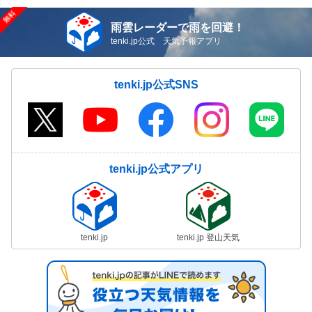
雨雲レーダーで雨を回避！
tenki.jp公式 天気予報アプリ
tenki.jp公式SNS
tenki.jp公式アプリ
tenki.jp
tenki.jp 登山天気