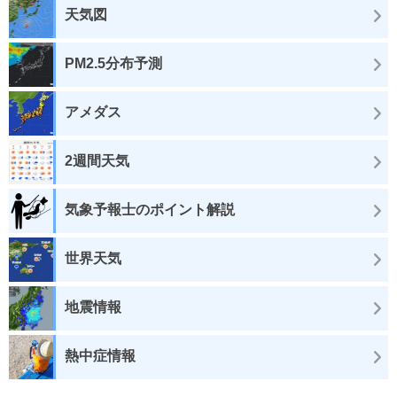
天気図
PM2.5分布予測
アメダス
2週間天気
気象予報士のポイント解説
世界天気
地震情報
熱中症情報