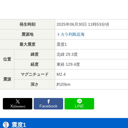
発生時刻
2025年06月30日 11時53分頃
震源地
トカラ列島近海
最大震度
震度1
緯度
北緯 29.3度
位置
経度
東経 129.4度
マグニチュード
M2.4
震源
深さ
約20km
X
Facebook
LINE
(旧twitter)
震度1