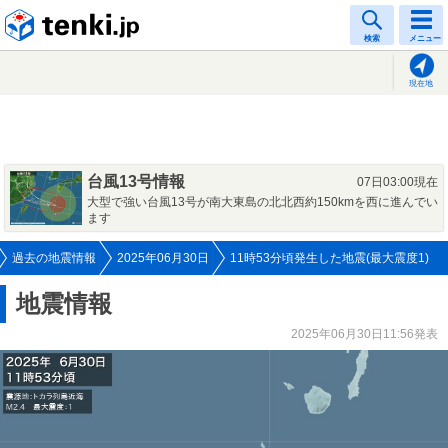
tenki.jp
検索
メニュー
現在地
台風13号情報
07日03:00現在
大型で強い台風13号が南大東島の北北西約150kmを西に進んでい
ます
過去の地震情報
2025年06月30日
11時53分頃発生した地震(最大震度1)
地震情報
2025年06月30日11:56発表