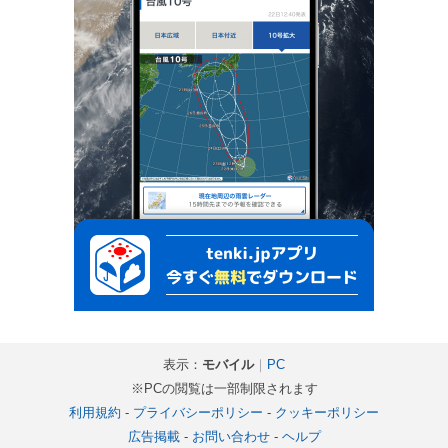
表示：
モバイル
｜
PC
※PCの閲覧は一部制限されます
利用規約
-
プライバシーポリシー
-
クッキーポリシー
広告掲載
-
お問い合わせ
-
ヘルプ