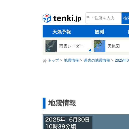
tenki.jp
検
天気予報
観測
雨雲レーダー
天気図
トップ
地震情報
過去の地震情報
2025年
地震情報