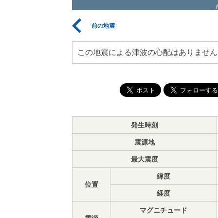
前の地震
この地震による津波の心配はありません
発生時刻
震源地
最大震度
緯度
位置
経度
マグニチュード