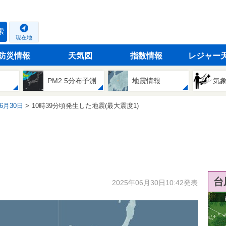
索
現在地
防災情報
天気図
指数情報
レジャー
PM2.5分布予測
地震情報
気
06月30日
10時39分頃発生した地震(最大震度1)
台
2025年06月30日10:42発表