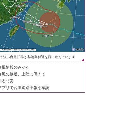
で強い台風13号が与論島付近を西に進んでいます
台風情報のみかた
台風の接近、上陸に備えて
知る防災
アプリで台風進路予報を確認