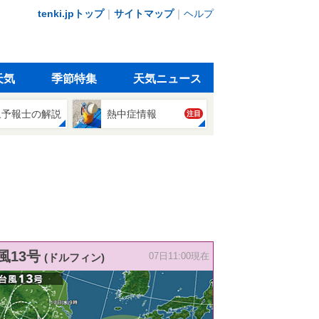
tenki.jpトップ
｜
サイトマップ
｜
ヘルプ
天気
季節特集
天気ニュース
象予報士の解説
熱中症情報
注目
風13号
(ドルフィン)
07日11:00現在