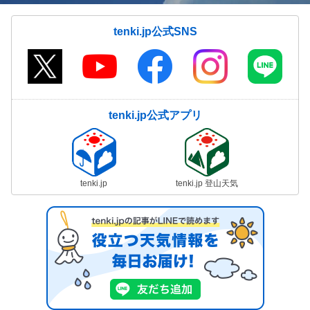
tenki.jp公式SNS
tenki.jp公式アプリ
tenki.jp
tenki.jp 登山天気