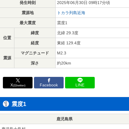
発生時刻
2025年06月30日 09時17分頃
震源地
トカラ列島近海
最大震度
震度1
緯度
北緯 29.3度
位置
経度
東経 129.4度
マグニチュード
M2.3
震源
深さ
約20km
X
Facebook
LINE
(旧twitter)
震度1
鹿児島県
鹿児島十島村