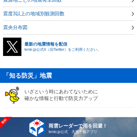
震度3以上の地域別観測回数
震央分布図
最新の地震情報を配信
tenki.jp公式X（旧Twitter）をご利用ください。
「知る防災」地震
いざという時にあわてないために
確かな情報と行動で防災力アップ
雨雲レーダーで雨を回避！
tenki.jp公式 天気予報アプリ