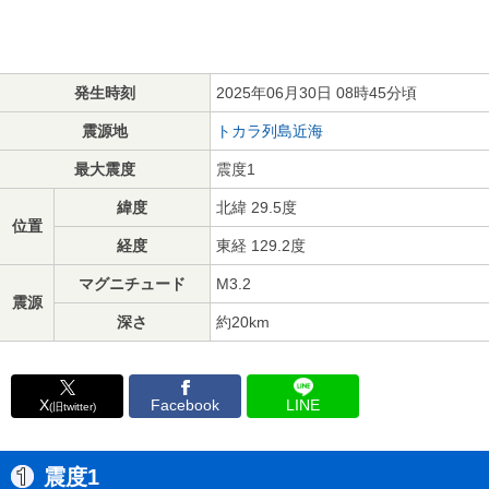
発生時刻
2025年06月30日 08時45分頃
震源地
トカラ列島近海
最大震度
震度1
緯度
北緯 29.5度
位置
経度
東経 129.2度
マグニチュード
M3.2
震源
深さ
約20km
X
Facebook
LINE
(旧twitter)
震度1