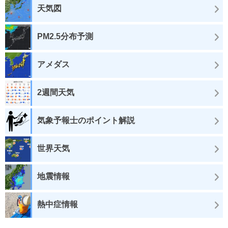
天気図
PM2.5分布予測
アメダス
2週間天気
気象予報士のポイント解説
世界天気
地震情報
熱中症情報