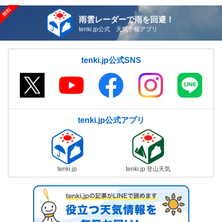
雨雲レーダーで雨を回避！
tenki.jp公式 天気予報アプリ
tenki.jp公式SNS
tenki.jp公式アプリ
tenki.jp
tenki.jp 登山天気