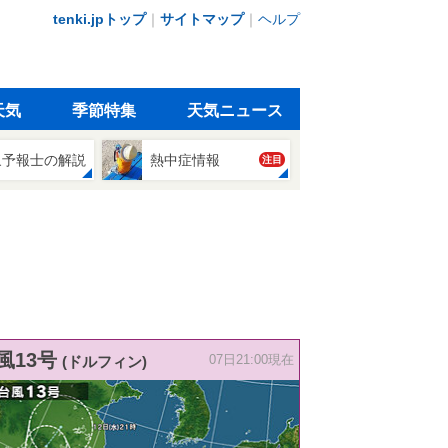
tenki.jpトップ
｜
サイトマップ
｜
ヘルプ
天気
季節特集
天気ニュース
象予報士の解説
熱中症情報
注目
風13号
(ドルフィン)
07日21:00現在