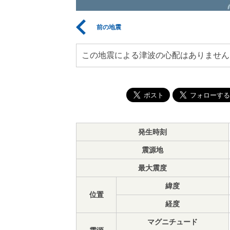
前の地震
この地震による津波の心配はありません
発生時刻
震源地
最大震度
緯度
位置
経度
マグニチュード