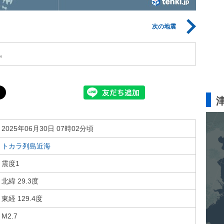
次の地震
。
2025年06月30日 07時02分頃
トカラ列島近海
震度1
北緯 29.3度
東経 129.4度
M2.7