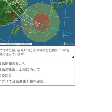
で非常に強い台風13号が久米島の北北東約110kmを
西に進んでいます
台風情報のみかた
台風の接近、上陸に備えて
知る防災
アプリで台風進路予報を確認