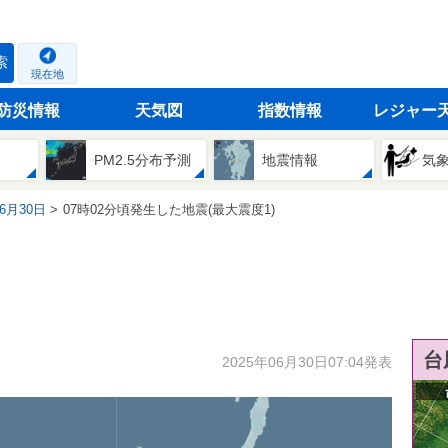
索
現在地
防災情報
天気図
指数情報
レジャー
PM2.5分布予測
地震情報
気
06月30日
07時02分頃発生した地震(最大震度1)
台
2025年06月30日07:04発表