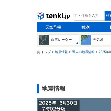
tenki.jp
検
天気予報
観測
雨雲レーダー
天気図
トップ
地震情報
過去の地震情報
2025年
地震情報