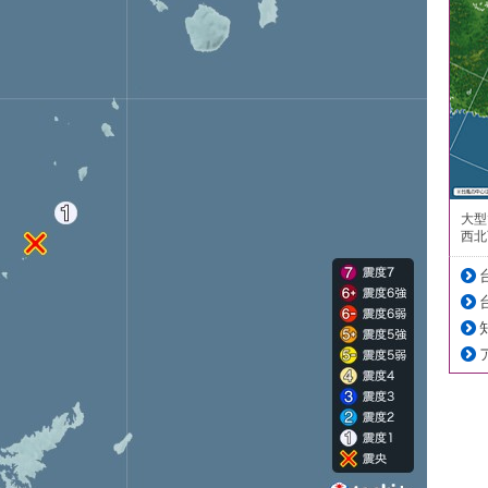
大型
西北