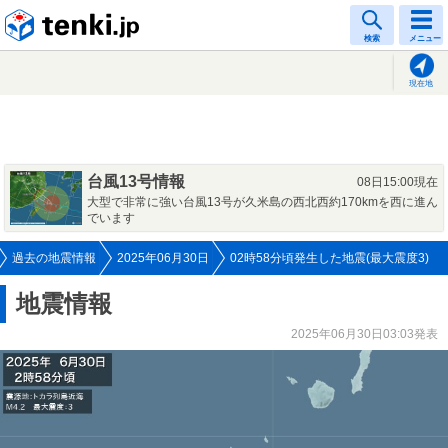
tenki.jp
検索
メニュー
現在地
台風13号情報
08日15:00現在
大型で非常に強い台風13号が久米島の西北西約170kmを西に進ん
でいます
過去の地震情報
2025年06月30日
02時58分頃発生した地震(最大震度3)
地震情報
2025年06月30日03:03発表