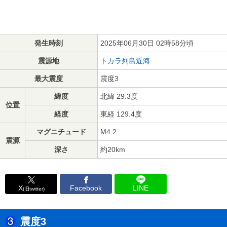
発生時刻
2025年06月30日 02時58分頃
震源地
トカラ列島近海
最大震度
震度3
緯度
北緯 29.3度
位置
経度
東経 129.4度
マグニチュード
M4.2
震源
深さ
約20km
X
Facebook
LINE
(旧twitter)
震度3