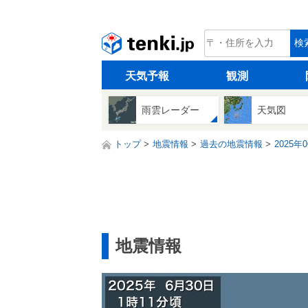
tenki.jp
検
天気予報
観測
雨雲レーダー
天気図
トップ
地震情報
過去の地震情報
2025年
地震情報