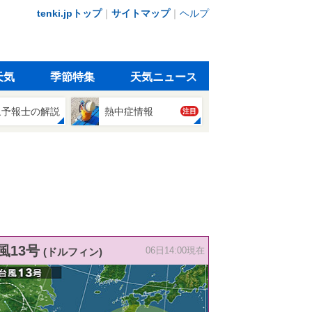
tenki.jpトップ
｜
サイトマップ
｜
ヘルプ
天気
季節特集
天気ニュース
象予報士の解説
熱中症情報
注目
風13号
(ドルフィン)
06日14:00現在