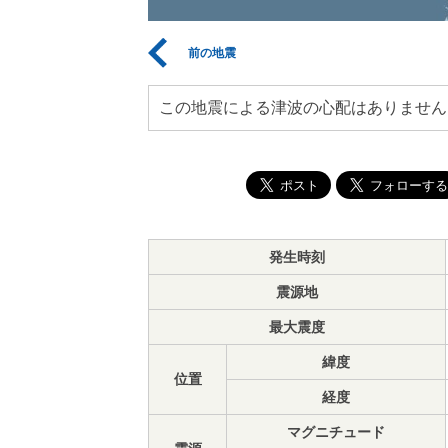
前の地震
この地震による津波の心配はありません
発生時刻
震源地
最大震度
緯度
位置
経度
マグニチュード