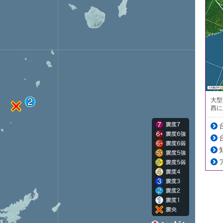
大型
西に