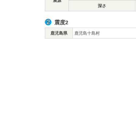
震源
深さ
震度2
鹿児島県
鹿児島十島村