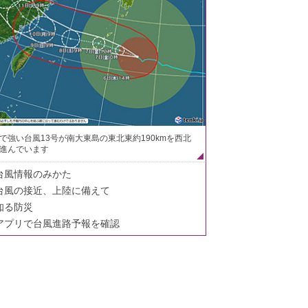
で強い台風13号が南大東島の東北東約190kmを西北
進んでいます
台風情報のみかた
台風の接近、上陸に備えて
知る防災
アプリで台風進路予報を確認