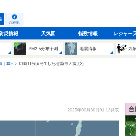
索
現在地
防災情報
天気図
指数情報
レジャー
PM2.5分布予測
地震情報
気
06月30日
01時11分頃発生した地震(最大震度2)
台
2025年06月30日01:13発表