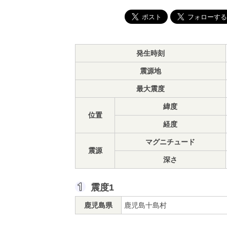
発生時刻
震源地
最大震度
緯度
位置
経度
マグニチュード
震源
深さ
震度1
鹿児島県
鹿児島十島村