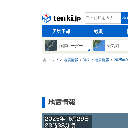
tenki.jp
検
天気予報
観測
雨雲レーダー
天気図
トップ
地震情報
過去の地震情報
2025年
地震情報