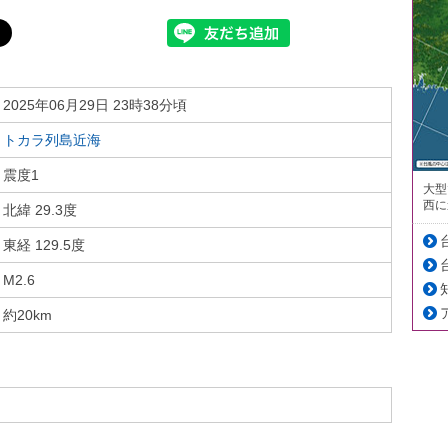
2025年06月29日 23時38分頃
トカラ列島近海
震度1
大型
西に
北緯 29.3度
東経 129.5度
M2.6
約20km