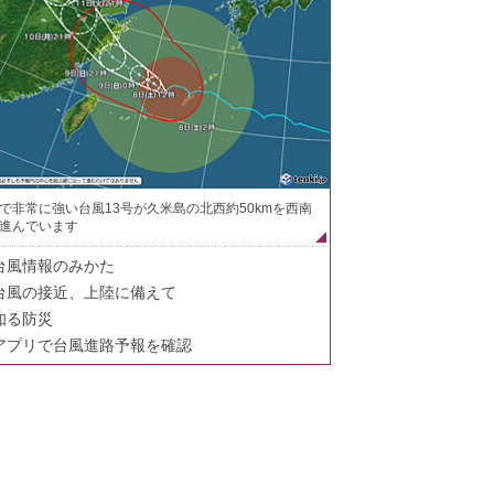
で非常に強い台風13号が久米島の北西約50kmを西南
進んでいます
台風情報のみかた
台風の接近、上陸に備えて
知る防災
アプリで台風進路予報を確認