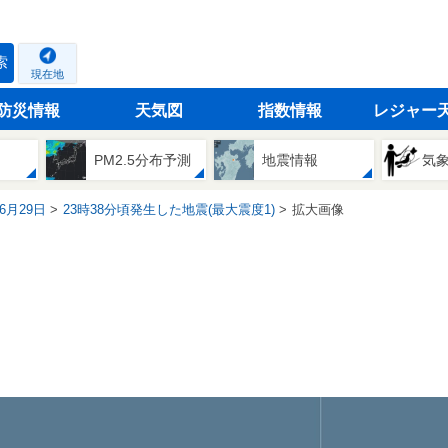
索
現在地
防災情報
天気図
指数情報
レジャー
PM2.5分布予測
地震情報
気
06月29日
23時38分頃発生した地震(最大震度1)
拡大画像