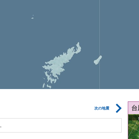
台
次の地震
。