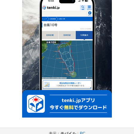
表示：
モバイル
｜
PC