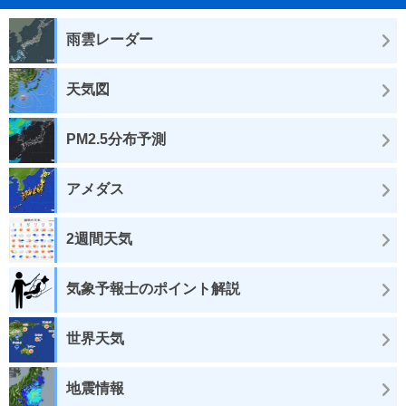
雨雲レーダー
天気図
PM2.5分布予測
アメダス
2週間天気
気象予報士のポイント解説
世界天気
地震情報