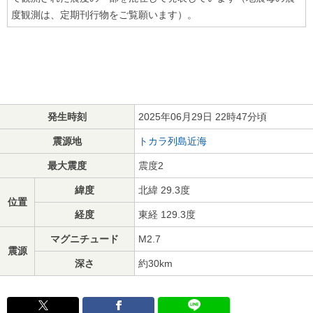
度観測は、定期刊行物をご覧願います）。
発生時刻
2025年06月29日 22時47分頃
震源地
トカラ列島近海
最大震度
震度2
緯度
北緯 29.3度
位置
経度
東経 129.3度
マグニチュード
M2.7
震源
深さ
約30km