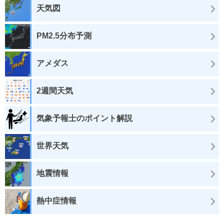
天気図
PM2.5分布予測
アメダス
2週間天気
気象予報士のポイント解説
世界天気
地震情報
熱中症情報