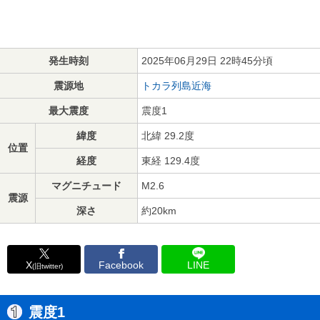
発生時刻
2025年06月29日 22時45分頃
震源地
トカラ列島近海
最大震度
震度1
緯度
北緯 29.2度
位置
経度
東経 129.4度
マグニチュード
M2.6
震源
深さ
約20km
X
Facebook
LINE
(旧twitter)
震度1