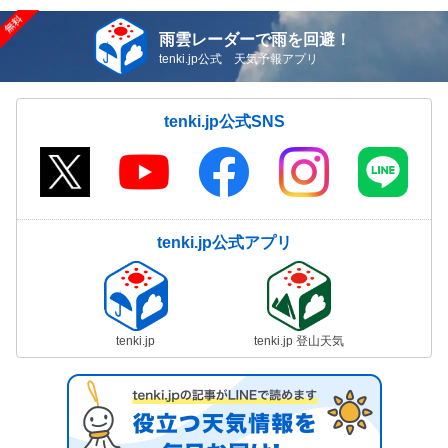
雨雲レーダーで雨を回避！
tenki.jp公式 天気予報アプリ
tenki.jp公式SNS
tenki.jp公式アプリ
tenki.jp
tenki.jp 登山天気