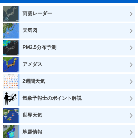
雨雲レーダー
天気図
PM2.5分布予測
アメダス
2週間天気
気象予報士のポイント解説
世界天気
地震情報