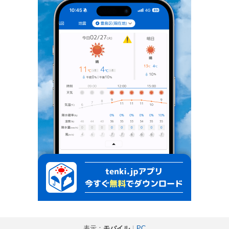
表示：
モバイル
｜
PC