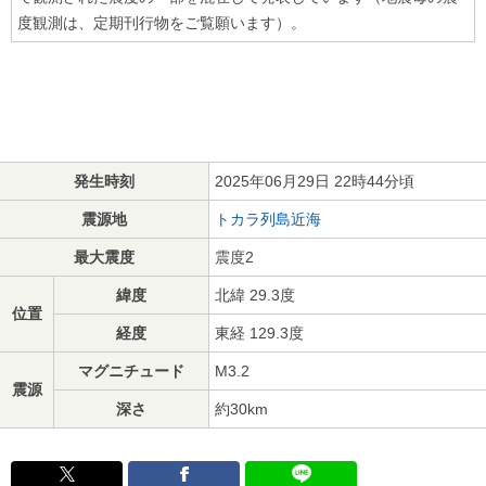
度観測は、定期刊行物をご覧願います）。
発生時刻
2025年06月29日 22時44分頃
震源地
トカラ列島近海
最大震度
震度2
緯度
北緯 29.3度
位置
経度
東経 129.3度
マグニチュード
M3.2
震源
深さ
約30km