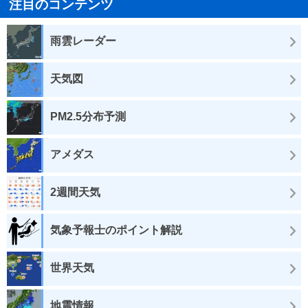
注目のコンテンツ
雨雲レーダー
天気図
PM2.5分布予測
アメダス
2週間天気
気象予報士のポイント解説
世界天気
地震情報