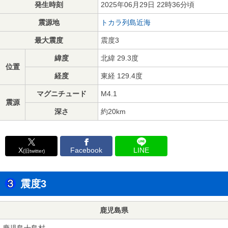
発生時刻
2025年06月29日 22時36分頃
震源地
トカラ列島近海
最大震度
震度3
緯度
北緯 29.3度
位置
経度
東経 129.4度
マグニチュード
M4.1
震源
深さ
約20km
X
Facebook
LINE
(旧twitter)
震度3
鹿児島県
鹿児島十島村