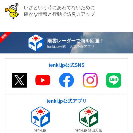
いざという時にあわてないために
確かな情報と行動で防災力アップ
雨雲レーダーで雨を回避！
tenki.jp公式 天気予報アプリ
tenki.jp公式SNS
tenki.jp公式アプリ
tenki.jp
tenki.jp 登山天気