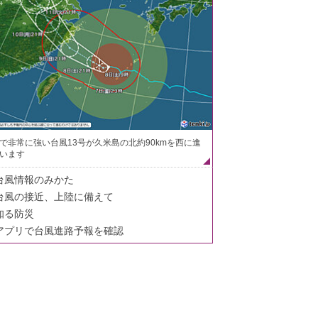
で非常に強い台風13号が久米島の北約90kmを西に進
います
台風情報のみかた
台風の接近、上陸に備えて
知る防災
アプリで台風進路予報を確認