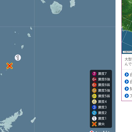
大型
んで