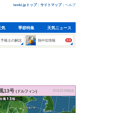
tenki.jpトップ
｜
サイトマップ
｜
ヘルプ
天気
季節特集
天気ニュース
象予報士の解説
熱中症情報
注目
風13号
(ドルフィン)
07日23:00現在