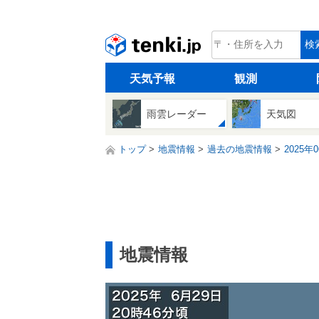
tenki.jp
検
天気予報
観測
雨雲レーダー
天気図
トップ
地震情報
過去の地震情報
2025年
地震情報