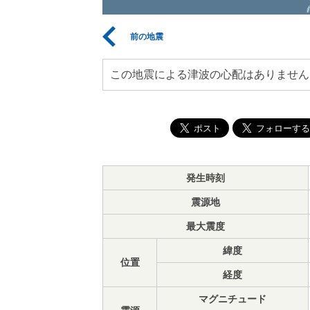
前の地震
この地震による津波の心配はありません
発生時刻
震源地
最大震度
緯度
位置
経度
マグニチュード