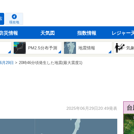
索
現在地
防災情報
天気図
指数情報
レジャー
PM2.5分布予測
地震情報
気
06月29日
20時46分頃発生した地震(最大震度1)
台
2025年06月29日20:49発表