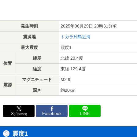
発生時刻
2025年06月29日 20時31分頃
震源地
トカラ列島近海
最大震度
震度1
緯度
北緯 29.4度
位置
経度
東経 129.4度
マグニチュード
M2.9
震源
深さ
約20km
X
Facebook
LINE
(旧twitter)
震度1