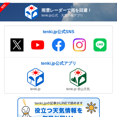
雨雲レーダーで雨を回避！
tenki.jp公式 天気予報アプリ
tenki.jp公式SNS
tenki.jp公式アプリ
tenki.jp
tenki.jp 登山天気