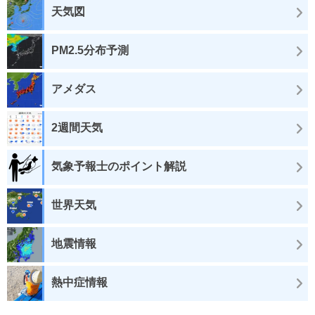
天気図
PM2.5分布予測
アメダス
2週間天気
気象予報士のポイント解説
世界天気
地震情報
熱中症情報