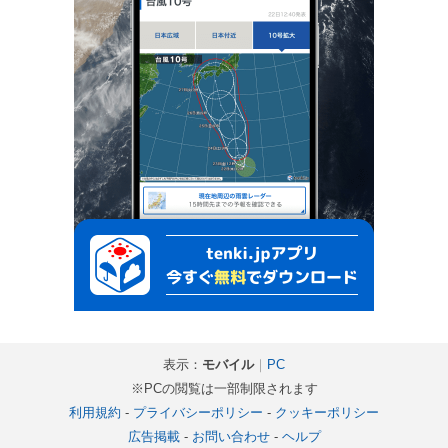
表示：
モバイル
｜
PC
※PCの閲覧は一部制限されます
利用規約
-
プライバシーポリシー
-
クッキーポリシー
広告掲載
-
お問い合わせ
-
ヘルプ