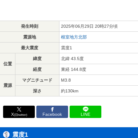
発生時刻
2025年06月29日 20時27分頃
震源地
根室地方北部
最大震度
震度1
緯度
北緯 43.5度
位置
経度
東経 144.8度
マグニチュード
M3.8
震源
深さ
約130km
X
Facebook
LINE
(旧twitter)
震度1