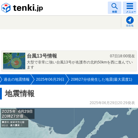
tenki.jp
検索
メニュー
現在地
台風13号情報
07日18:00現在
大型で非常に強い台風13号が名護市の北約50kmを西に進んでい
ます
過去の地震情報
2025年06月29日
20時27分頃発生した地震(最大震度1)
地震情報
2025年06月29日20:29発表