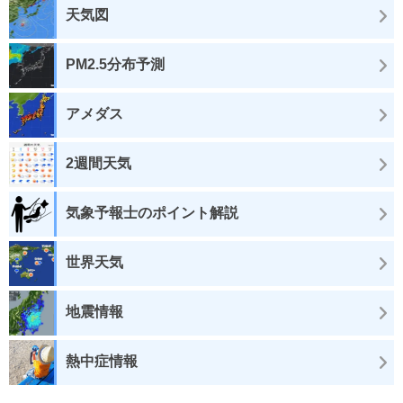
天気図
PM2.5分布予測
アメダス
2週間天気
気象予報士のポイント解説
世界天気
地震情報
熱中症情報