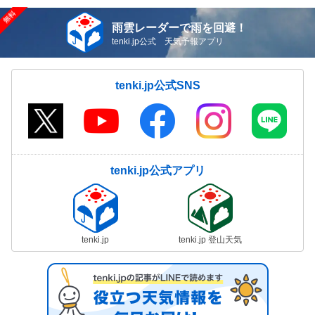
雨雲レーダーで雨を回避！
tenki.jp公式 天気予報アプリ
tenki.jp公式SNS
tenki.jp公式アプリ
tenki.jp
tenki.jp 登山天気