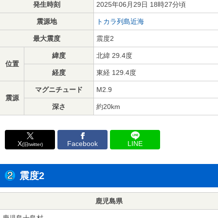
発生時刻
2025年06月29日 18時27分頃
震源地
トカラ列島近海
最大震度
震度2
緯度
北緯 29.4度
位置
経度
東経 129.4度
マグニチュード
M2.9
震源
深さ
約20km
X
Facebook
LINE
(旧twitter)
震度2
鹿児島県
鹿児島十島村