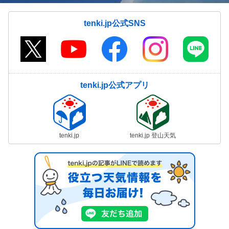
tenki.jp公式SNS
tenki.jp公式アプリ
tenki.jp
tenki.jp 登山天気