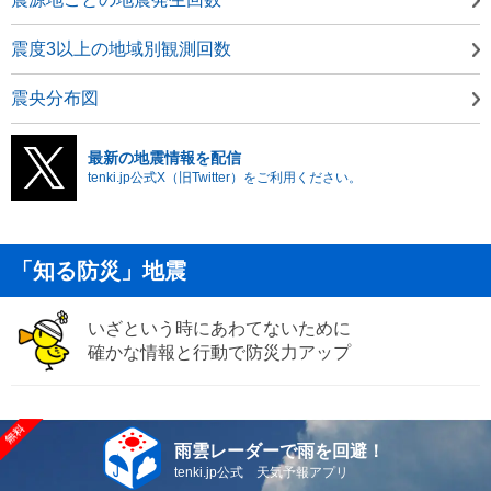
震度3以上の地域別観測回数
震央分布図
最新の地震情報を配信
tenki.jp公式X（旧Twitter）をご利用ください。
「知る防災」地震
いざという時にあわてないために
確かな情報と行動で防災力アップ
雨雲レーダーで雨を回避！
tenki.jp公式 天気予報アプリ