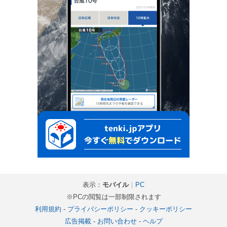
表示：
モバイル
｜
PC
※PCの閲覧は一部制限されます
利用規約
-
プライバシーポリシー
-
クッキーポリシー
広告掲載
-
お問い合わせ
-
ヘルプ