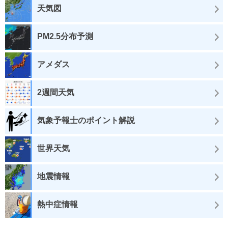
天気図
PM2.5分布予測
アメダス
2週間天気
気象予報士のポイント解説
世界天気
地震情報
熱中症情報