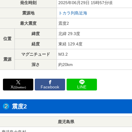
発生時刻
2025年06月29日 15時57分頃
震源地
トカラ列島近海
最大震度
震度2
緯度
北緯 29.3度
位置
経度
東経 129.4度
マグニチュード
M3.2
震源
深さ
約20km
X
Facebook
LINE
(旧twitter)
震度2
鹿児島県
鹿児島十島村