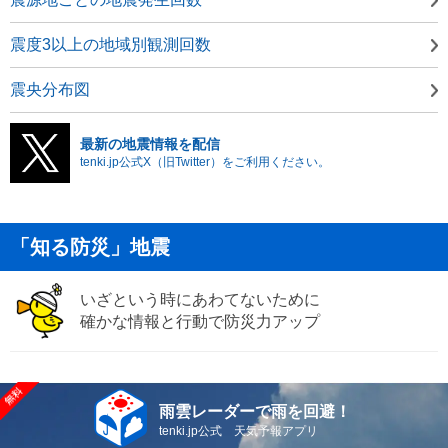
震度3以上の地域別観測回数
震央分布図
最新の地震情報を配信
tenki.jp公式X（旧Twitter）をご利用ください。
「知る防災」地震
いざという時にあわてないために
確かな情報と行動で防災力アップ
雨雲レーダーで雨を回避！
tenki.jp公式 天気予報アプリ