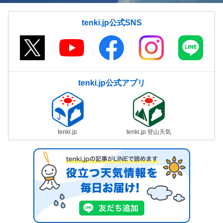
tenki.jp公式SNS
tenki.jp公式アプリ
tenki.jp
tenki.jp 登山天気