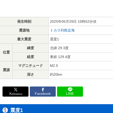
発生時刻
2025年06月29日 15時52分頃
震源地
トカラ列島近海
最大震度
震度1
緯度
北緯 29.3度
位置
経度
東経 129.4度
マグニチュード
M2.5
震源
深さ
約20km
X
Facebook
LINE
(旧twitter)
震度1