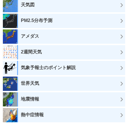
天気図
PM2.5分布予測
アメダス
2週間天気
気象予報士のポイント解説
世界天気
地震情報
熱中症情報