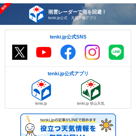
雨雲レーダーで雨を回避！
tenki.jp公式 天気予報アプリ
tenki.jp公式SNS
tenki.jp公式アプリ
tenki.jp
tenki.jp 登山天気